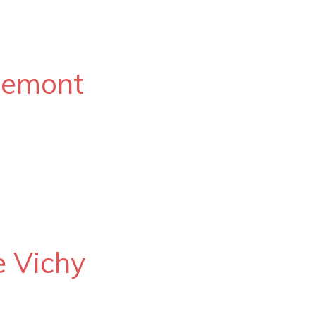
demont
e Vichy