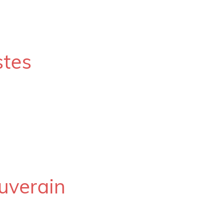
stes
uverain