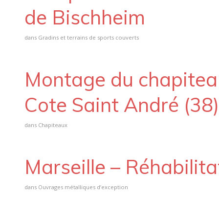
de Bischheim
dans
Gradins et terrains de sports couverts
Montage du chapiteau 
Cote Saint André (38)
dans
Chapiteaux
Marseille – Réhabilita
dans
Ouvrages métalliques d’exception