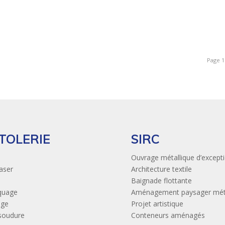
Page 1
 TOLERIE
SIRC
Ouvrage métallique d’except
aser
Architecture textile
Baignade flottante
quage
Aménagement paysager méta
age
Projet artistique
soudure
Conteneurs aménagés