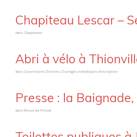
Chapiteau Lescar – 
dans
Chapiteaux
Abri à vélo à Thionvil
dans
Couvertures Diverses
,
Ouvrages métalliques d’exception
Presse : la Baignade, c
dans
Revue de Presse
Toilettes publiques à 