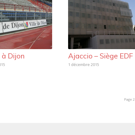
 à Dijon
Ajaccio – Siège EDF
015
1 décembre 2015
Page 2